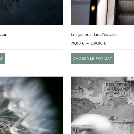
stan
Les jambes dans l’escalier
lage de prix : 79,00 € à 139,00 €
Plage de prix : 
79,00
€
–
139,00
€
Ce produit a plusieurs variations. Les options peuvent être ch
Ce produ
AT
CHOISIR LE FORMAT