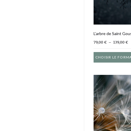
L’arbre de Saint Gou
P
79,00
€
–
139,00
€
CHOISIR LE FORM