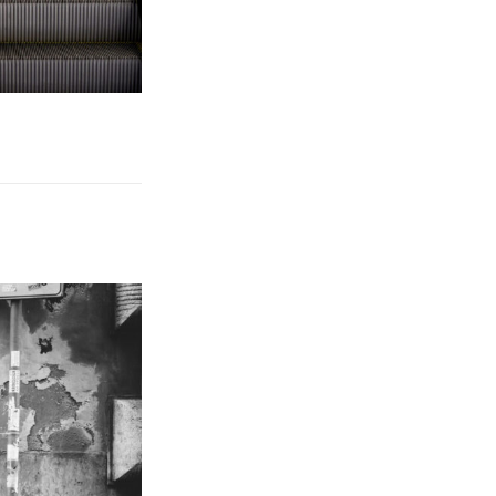
79,00 € à 139,00 €
oisies sur la page du produit
it a plusieurs variations. Les options peuvent être choisies sur l