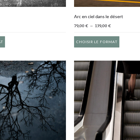
Arc en ciel dans le désert
lage de prix : 79,00 € à 139,00 €
Plage de prix : 
79,00
€
–
139,00
€
Ce produit a plusieurs variations. Les options peuvent être ch
Ce produ
AT
CHOISIR LE FORMAT