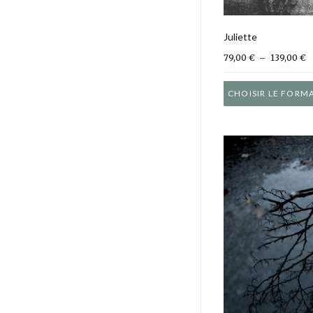
Juliette
P
79,00
€
–
139,00
€
CHOISIR LE FORM