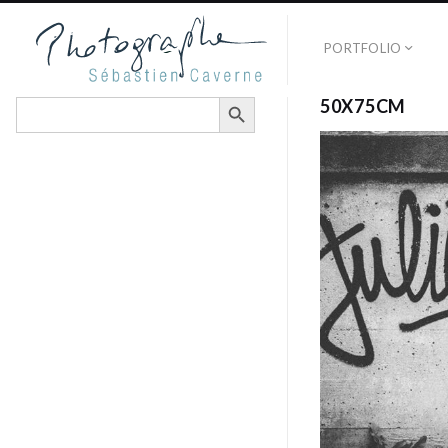
PORTFOLIO
SEARCH BUTTON
Search
50X75CM
for: