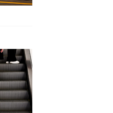
79,00 € à 139,00 €
oisies sur la page du produit
it a plusieurs variations. Les options peuvent être choisies sur l