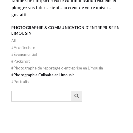
Donnez de l'impact à votre communication visuelle et
plongez vos futurs clients au cœur de votre univers
gustatif.
PHOTOGRAPHIE & COMMUNICATION D’ENTREPRISE EN
LIMOUSIN
All
#
Architecture
#
Événementiel
#
Packshot
#
Photographe de reportage d'entreprise en Limousin
#
Photographie Culinaire en Limousin
#
Portraits
SEARCH BUTTON
Search
for: