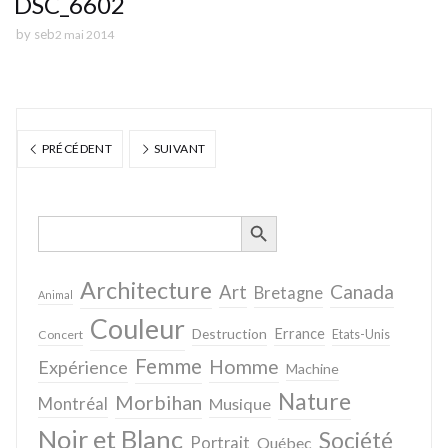
DSC_6602
by
seb
2 mai 2014
PRÉCÉDENT
SUIVANT
SEARCH BUTTON
Search
for:
Architecture
Canada
Art
Bretagne
Animal
Couleur
Destruction
Errance
Concert
Etats-Unis
Femme
Homme
Expérience
Machine
Nature
Morbihan
Montréal
Musique
Noir et Blanc
Société
Portrait
Québec