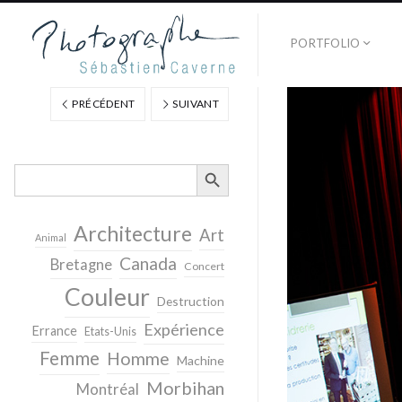
PORTFOLIO
PRÉCÉDENT
SUIVANT
SEARCH BUTTON
Search
for:
Architecture
Art
Animal
Canada
Bretagne
Concert
Couleur
Destruction
Expérience
Errance
Etats-Unis
Femme
Homme
Machine
Morbihan
Montréal