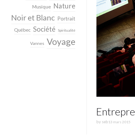
Nature
Musique
Noir et Blanc
Portrait
Société
Québec
Spiritualité
Voyage
Vannes
Entrepre
by
seb
13 mars 2015