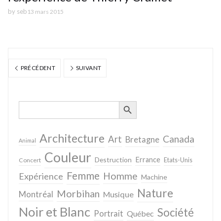
by
seb
13 mars 2015
PRÉCÉDENT
SUIVANT
SEARCH BUTTON
Search
for:
Architecture
Canada
Art
Bretagne
Animal
Couleur
Destruction
Errance
Concert
Etats-Unis
Femme
Homme
Expérience
Machine
Nature
Morbihan
Montréal
Musique
Noir et Blanc
Société
Portrait
Québec