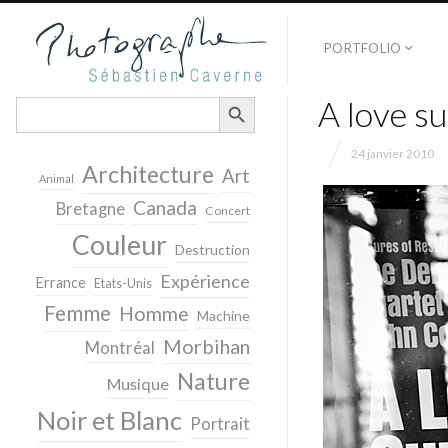
PORTFOLIO
SEARCH BUTTON
A love s
Search
for:
24 janvier 2010
Architecture
Art
Animal
Canada
Bretagne
Concert
Couleur
Destruction
Expérience
Errance
Etats-Unis
Femme
Homme
Machine
Morbihan
Montréal
Nature
Musique
Noir et Blanc
Portrait