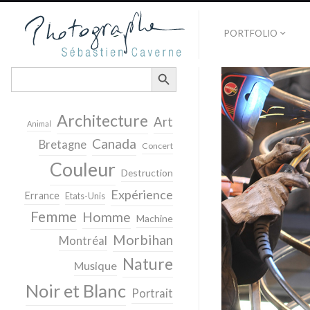
PORTFOLIO
SEARCH BUTTON
Search
for:
Architecture
Art
Animal
Canada
Bretagne
Concert
Couleur
Destruction
Expérience
Errance
Etats-Unis
Femme
Homme
Machine
Morbihan
Montréal
Nature
Musique
Noir et Blanc
Portrait