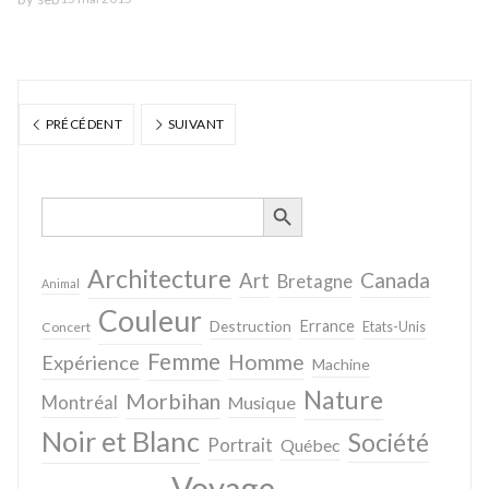
PRÉCÉDENT
SUIVANT
SEARCH BUTTON
Search
for:
Architecture
Canada
Art
Bretagne
Animal
Couleur
Destruction
Errance
Concert
Etats-Unis
Femme
Homme
Expérience
Machine
Nature
Morbihan
Montréal
Musique
Noir et Blanc
Société
Portrait
Québec
Voyage