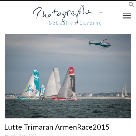
Lutte Trimaran ArmenRace2015
by
seb
15 mai 2015