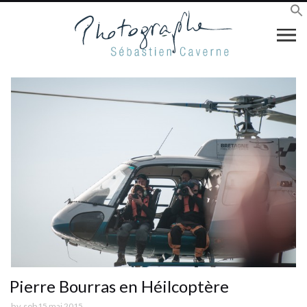
Pierre Bourras en Héilcoptère
by
seb
15 mai 2015