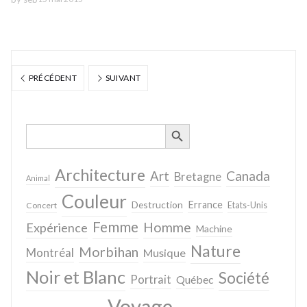
PRÉCÉDENT
SUIVANT
SEARCH BUTTON
Search
for:
Architecture
Canada
Art
Bretagne
Animal
Couleur
Destruction
Errance
Concert
Etats-Unis
Femme
Homme
Expérience
Machine
Nature
Morbihan
Montréal
Musique
Noir et Blanc
Société
Portrait
Québec
Voyage