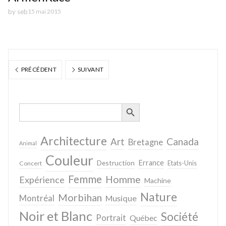
by
seb
15 mai 2015
PRÉCÉDENT
SUIVANT
SEARCH BUTTON
Search
for:
Architecture
Canada
Art
Bretagne
Animal
Couleur
Destruction
Errance
Concert
Etats-Unis
Femme
Homme
Expérience
Machine
Nature
Morbihan
Montréal
Musique
Noir et Blanc
Société
Portrait
Québec