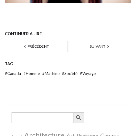
CONTINUER À LIRE
PRÉCÉDENT
SUIVANT
TAG
#
Canada
#
Homme
#
Machine
#
Société
#
Voyage
SEARCH BUTTON
Search
for:
Architecture
Canada
Art
Bretagne