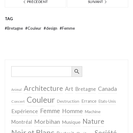
PRÉCÉDENT
SUIVANT
TAG
#
Bretagne
#
Couleur
#
design
#
Femme
SEARCH BUTTON
Search
for:
Architecture
Canada
Art
Bretagne
Animal
Couleur
Destruction
Errance
Concert
Etats-Unis
Femme
Homme
Expérience
Machine
Nature
Morbihan
Montréal
Musique
Noir et Blanc
Société