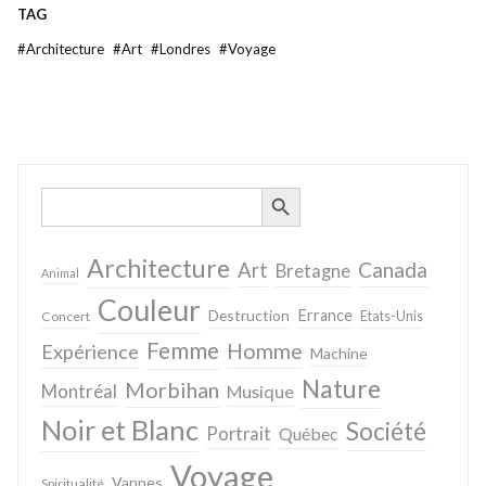
TAG
#
Architecture
#
Art
#
Londres
#
Voyage
SEARCH BUTTON
Search
for:
Architecture
Canada
Art
Bretagne
Animal
Couleur
Destruction
Errance
Concert
Etats-Unis
Femme
Homme
Expérience
Machine
Nature
Morbihan
Montréal
Musique
Noir et Blanc
Société
Portrait
Québec
Voyage
Vannes
Spiritualité