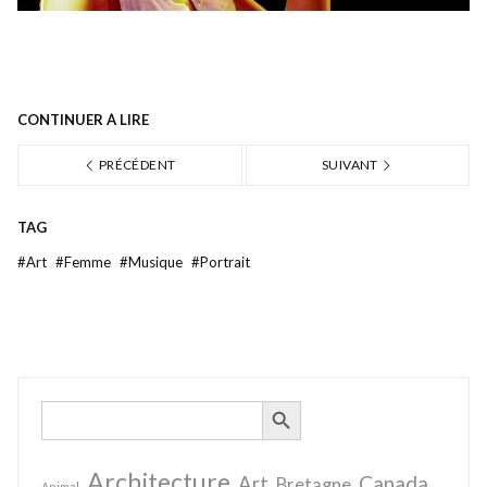
CONTINUER À LIRE
PRÉCÉDENT
SUIVANT
TAG
#
Art
#
Femme
#
Musique
#
Portrait
SEARCH BUTTON
Search
for:
Architecture
Canada
Art
Bretagne
Animal