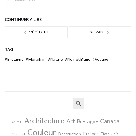
CONTINUER À LIRE
PRÉCÉDENT
SUIVANT
TAG
#
Bretagne
#
Morbihan
#
Nature
#
Noir et Blanc
#
Voyage
SEARCH BUTTON
Search
for:
Architecture
Canada
Art
Bretagne
Animal
Couleur
Destruction
Errance
Concert
Etats-Unis