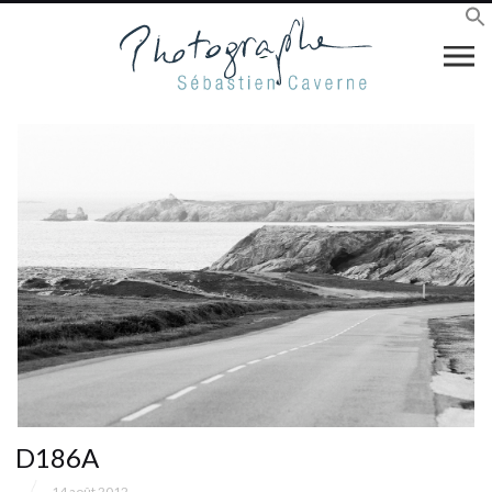
D186A
14 août 2012