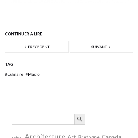
CONTINUER À LIRE
PRÉCÉDENT
SUIVANT
TAG
#
Culinaire
#
Macro
SEARCH BUTTON
Search
for:
Architecture
Canada
Art
Bretagne
Animal