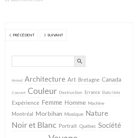
PRÉCÉDENT
SUIVANT
SEARCH BUTTON
Search
for:
Architecture
Canada
Art
Bretagne
Animal
Couleur
Destruction
Errance
Concert
Etats-Unis
Femme
Homme
Expérience
Machine
Nature
Morbihan
Montréal
Musique
Noir et Blanc
Société
Portrait
Québec
Voyage