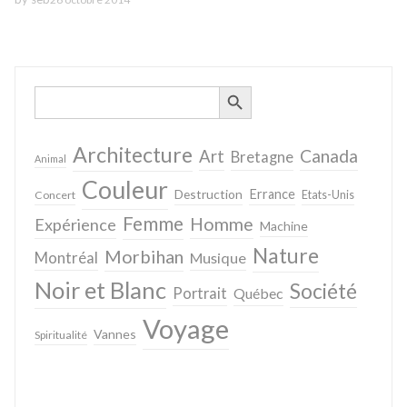
SEARCH BUTTON
Search
for:
Architecture
Canada
Art
Bretagne
Animal
Couleur
Destruction
Errance
Concert
Etats-Unis
Femme
Homme
Expérience
Machine
Nature
Morbihan
Montréal
Musique
Noir et Blanc
Société
Portrait
Québec
Voyage
Vannes
Spiritualité