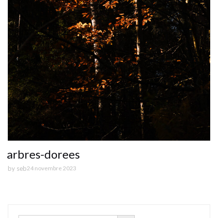
arbres-dorees
by
seb
24 novembre 2023
SEARCH BUTTON
Search