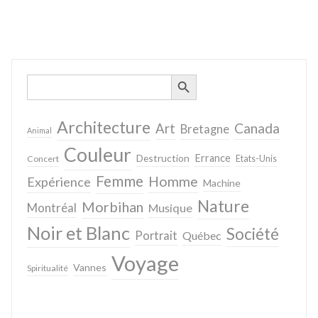
SEARCH BUTTON
Search
for:
Architecture
Canada
Art
Bretagne
Animal
Couleur
Destruction
Errance
Concert
Etats-Unis
Femme
Homme
Expérience
Machine
Nature
Morbihan
Montréal
Musique
Noir et Blanc
Société
Portrait
Québec
Voyage
Vannes
Spiritualité