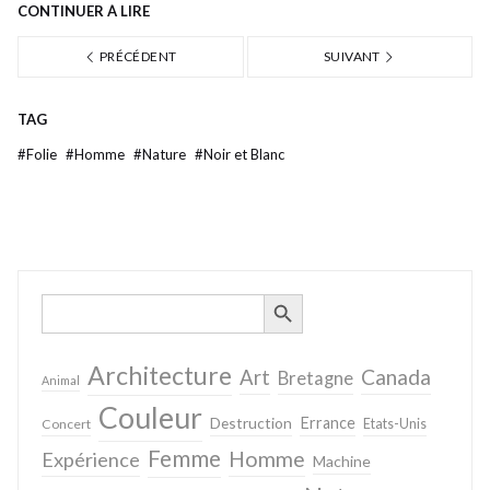
CONTINUER À LIRE
PRÉCÉDENT
SUIVANT
TAG
#
Folie
#
Homme
#
Nature
#
Noir et Blanc
SEARCH BUTTON
Search
for:
Architecture
Canada
Art
Bretagne
Animal
Couleur
Destruction
Errance
Concert
Etats-Unis
Femme
Homme
Expérience
Machine