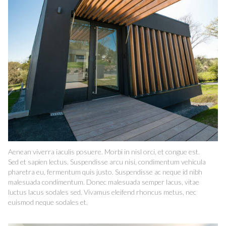
Aenean viverra iaculis posuere. Morbi in nisl orci, et congue est.
Sed et sapien lectus. Suspendisse arcu nisi, condimentum vehicula
pharetra eu, fermentum quis justo. Suspendisse ac neque id nibh
malesuada condimentum. Donec malesuada semper lacus, vitae
luctus lacus sodales sed. Vivamus eleifend rhoncus metus, nec
euismod neque sodales et.