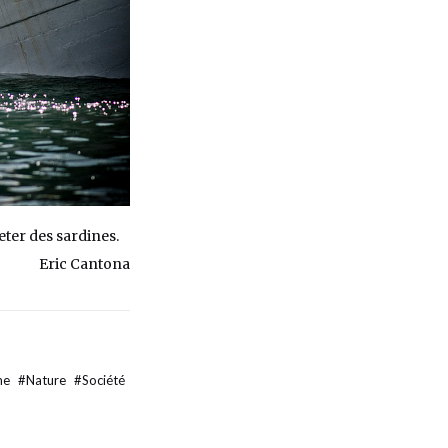
eter des sardines.
Eric Cantona
me
#
Nature
#
Société