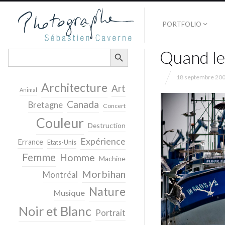
PORTFOLIO
SEARCH BUTTON
Quand l
Search
for:
18 septembre 20
Architecture
Art
Animal
Canada
Bretagne
Concert
Couleur
Destruction
Expérience
Errance
Etats-Unis
Femme
Homme
Machine
Morbihan
Montréal
Nature
Musique
Noir et Blanc
Portrait