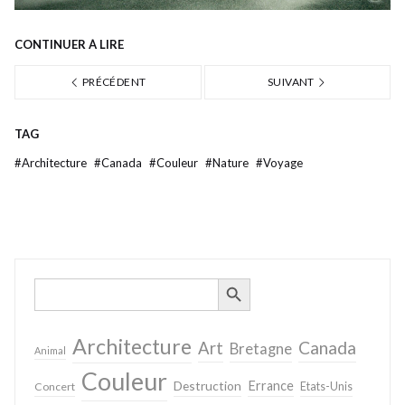
CONTINUER À LIRE
PRÉCÉDENT
SUIVANT
TAG
#
Architecture
#
Canada
#
Couleur
#
Nature
#
Voyage
SEARCH BUTTON
Search
for:
Architecture
Canada
Art
Bretagne
Animal
Couleur
Destruction
Errance
Concert
Etats-Unis