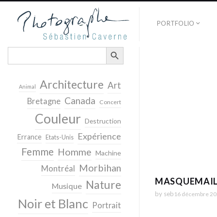
PORTFOLIO
SEARCH BUTTON
Search
for:
Architecture
Art
Animal
Canada
Bretagne
Concert
Couleur
Destruction
Expérience
Errance
Etats-Unis
Femme
Homme
Machine
Morbihan
Montréal
MASQUEMAIL
Nature
Musique
by
seb
16 décembre 2
Noir et Blanc
Portrait