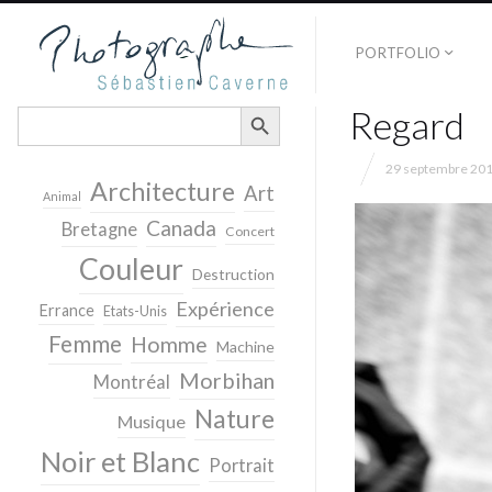
PORTFOLIO
SEARCH BUTTON
Regard
Search
for:
29 septembre 20
Architecture
Art
Animal
Canada
Bretagne
Concert
Couleur
Destruction
Expérience
Errance
Etats-Unis
Femme
Homme
Machine
Morbihan
Montréal
Nature
Musique
Noir et Blanc
Portrait