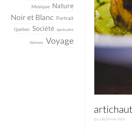
Nature
Musique
Noir et Blanc
Portrait
Société
Québec
Spiritualité
Voyage
Vannes
artichau
by
seb
20 mai 2026