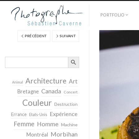
PORTFOLIO
PRÉCÉDENT
SUIVANT
SEARCH BUTTON
Search
for:
Architecture
Art
Animal
Canada
Bretagne
Concert
Couleur
Destruction
Expérience
Errance
Etats-Unis
Femme
Homme
Machine
Morbihan
Montréal