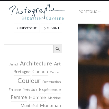
PORTFOLIO
PRÉCÉDENT
SUIVANT
SEARCH BUTTON
Search
for:
Architecture
Art
Animal
Canada
Bretagne
Concert
Couleur
Destruction
Expérience
Errance
Etats-Unis
Femme
Homme
Machine
Morbihan
Montréal