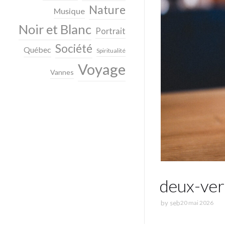
Nature
Musique
Noir et Blanc
Portrait
Société
Québec
Spiritualité
Voyage
Vannes
deux-ver
by
seb
20 mai 2026