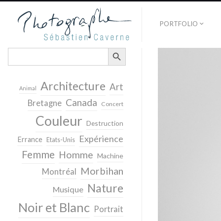
PORTFOLIO
SEARCH BUTTON
Search
for:
Architecture
Art
Animal
Canada
Bretagne
Concert
Couleur
Destruction
Expérience
Errance
Etats-Unis
Femme
Homme
Machine
Morbihan
Montréal
Nature
Musique
Noir et Blanc
Portrait