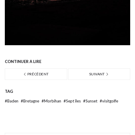
CONTINUER À LIRE
PRÉCÉDENT
SUIVANT
TAG
#
Baden
#
Bretagne
#
Morbihan
#
Sept îles
#
Sunset
#
visitgolfe