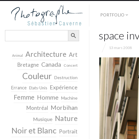
PORTFOLIO
SEARCH BUTTON
space in
Search
for:
13 mars 2008
Architecture
Art
Animal
Canada
Bretagne
Concert
Couleur
Destruction
Expérience
Errance
Etats-Unis
Femme
Homme
Machine
Morbihan
Montréal
Nature
Musique
Noir et Blanc
Portrait