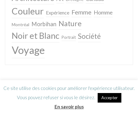
Couleur
Femme
Homme
Expérience
Nature
Morbihan
Montréal
Noir et Blanc
Société
Portrait
Voyage
Ce site utilise des cookies pour améliorer l'expérience utilisateur.
Vous pouvez refuser si vous le désirez.
Accepter
En savoir plus
Lettre d’information
CGV / Mentions légales
© Sébastien Caverne 2006-2024