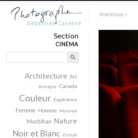
PORTFOLIO
Section
CINÉMA
SEARCH BUTTON
Search
for:
Architecture
Art
Canada
Bretagne
Couleur
Expérience
Femme
Homme
Montréal
Nature
Morbihan
Noir et Blanc
Portrait