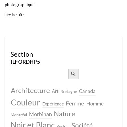
photographique …
Lire la suite
Section
ILFORDHP5
SEARCH BUTTON
Search
for:
Architecture
Canada
Art
Bretagne
Couleur
Femme
Homme
Expérience
Nature
Morbihan
Montréal
Noir et Blanc
Société
Portrait