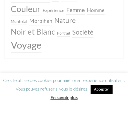
Couleur
Femme
Homme
Expérience
Nature
Morbihan
Montréal
Noir et Blanc
Société
Portrait
Voyage
Ce site utilise des cookies pour améliorer l'expérience utilisateur.
Vous pouvez refuser si vous le désirez.
Accepter
En savoir plus
Lettre d’information
CGV / Mentions légales
© Sébastien Caverne 2006-2024