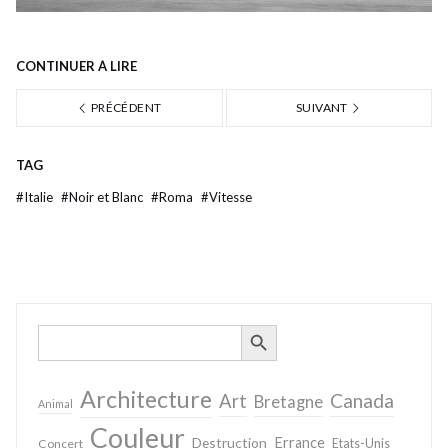
CONTINUER À LIRE
PRÉCÉDENT
SUIVANT
TAG
#
Italie
#
Noir et Blanc
#
Roma
#
Vitesse
SEARCH BUTTON
Search
for:
Architecture
Canada
Art
Bretagne
Animal
Couleur
Destruction
Errance
Concert
Etats-Unis