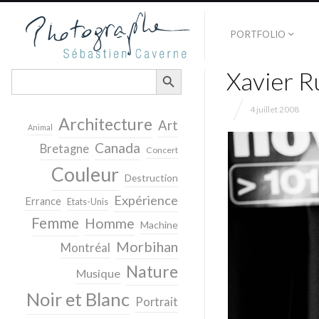
PORTFOLIO
SEARCH BUTTON
Xavier R
Search
for:
4 juillet 2008
Architecture
Art
Animal
Canada
Bretagne
Concert
Couleur
Destruction
Expérience
Errance
Etats-Unis
Femme
Homme
Machine
Morbihan
Montréal
Nature
Musique
Noir et Blanc
Portrait