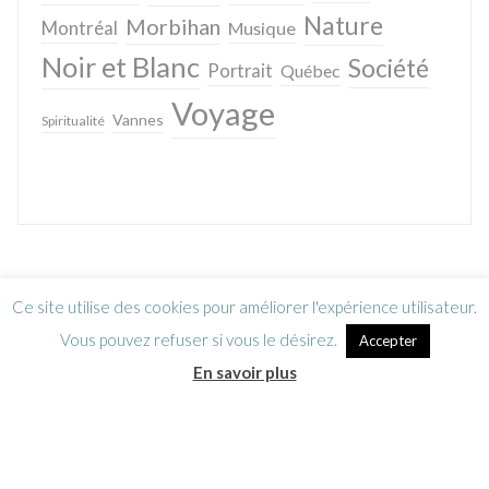
Nature
Morbihan
Montréal
Musique
Noir et Blanc
Société
Portrait
Québec
Voyage
Vannes
Spiritualité
Ce site utilise des cookies pour améliorer l'expérience utilisateur.
Vous pouvez refuser si vous le désirez.
Accepter
En savoir plus
Lettre d’information
CGV / Mentions légales
© Sébastien Caverne 2006-2024