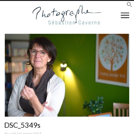
DSC_5349s
by
seb
16 janvier 2014