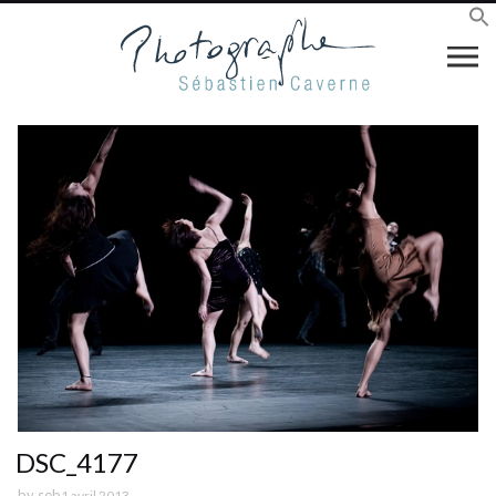
DSC_4177
by
seb
1 avril 2013