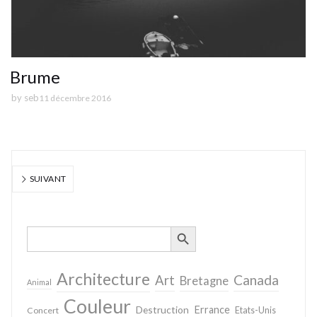
Brume
by
seb
11 décembre 2016
SUIVANT
SEARCH BUTTON
Search
for:
Architecture
Canada
Art
Bretagne
Animal
Couleur
Destruction
Errance
Concert
Etats-Unis