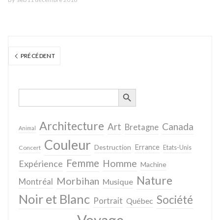
PRÉCÉDENT
SEARCH BUTTON
Search
for:
Architecture
Canada
Art
Bretagne
Animal
Couleur
Destruction
Errance
Concert
Etats-Unis
Femme
Homme
Expérience
Machine
Nature
Morbihan
Montréal
Musique
Noir et Blanc
Société
Portrait
Québec
Voyage