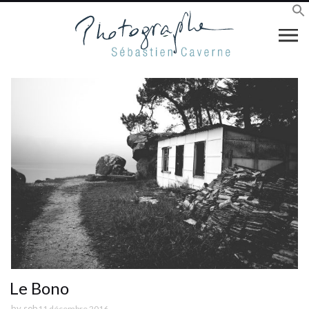
Le Bono
by
seb
11 décembre 2016