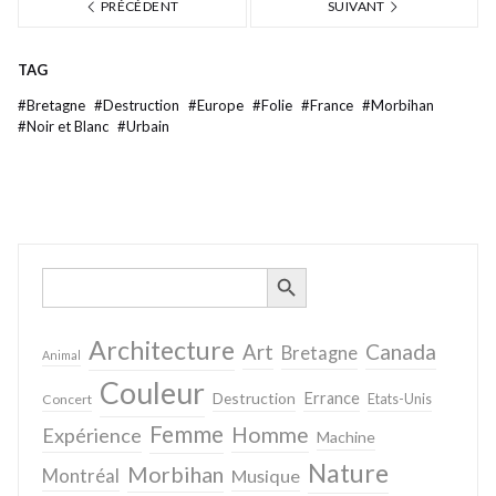
PRÉCÉDENT
SUIVANT
TAG
#
Bretagne
#
Destruction
#
Europe
#
Folie
#
France
#
Morbihan
#
Noir et Blanc
#
Urbain
SEARCH BUTTON
Search
for:
Architecture
Canada
Art
Bretagne
Animal
Couleur
Destruction
Errance
Concert
Etats-Unis
Femme
Homme
Expérience
Machine
Nature
Morbihan
Montréal
Musique