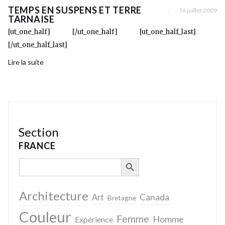
TEMPS EN SUSPENS ET TERRE
16 juillet 2009
TARNAISE
[ut_one_half] [/ut_one_half] [ut_one_half_last]
[/ut_one_half_last]
Lire la suite
Section
FRANCE
SEARCH BUTTON
Search
for:
Architecture
Canada
Art
Bretagne
Couleur
Femme
Homme
Expérience